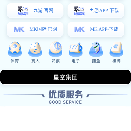
在体育直播方面，拥有强大的内容制
作和传播能力。公司通过自主研发的直播
平台，为用户提供实时、高质量的体育赛
事直播服务，涵盖足球、篮球、网球、排
球、羽毛球等各类热门体育项目。凭借领
先的网络直播技术和覆盖全国的传播渠
道，的直播节目不仅得到了广大体育爱好
者的高度认可，也吸引了众多广告商的青
睐，成为了体育品牌广告的重要平台。
除了体育直播，还致力于体育赛事的
组织与策划。公司与国内外多个体育联
盟、俱乐部以及政府机构保持着紧密的合
作关系，成功举办了多项具有国际影响力
的体育赛事。从小型地方性赛事到大型国
际赛事，
www必赢国际
始终以专业的赛事